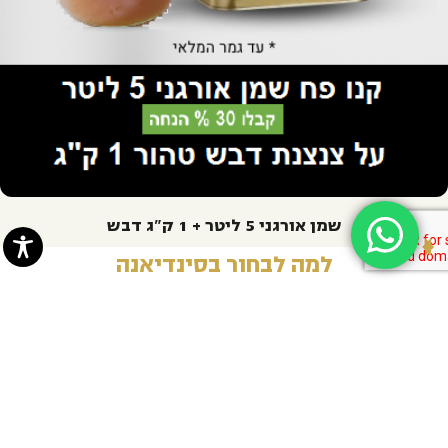
שמן אורגני 5 ליטר + 1 ק"ג דבש
למה לבחור בסינדיאנה
₪
365.00‬
₪
372.00‬
איכות
חקלאות
שיתוף
סחר הוגן
יוזמה
ללא פשרות
אורגנית
פעולה
מהשדה לצלחת
חברתית
מחדשת, הוגנת
עם יצרנים
לקידום שותפות
ובר קיימא
מקומיים
בין קהילתית