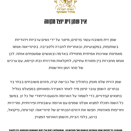
איך שמן זית יוצר תקווה
שמן זית משובח עטור פרסים, מיוצר על ידי נשים ערביות ויהודיות
בשותפות, במקצועיות, ובאחריות לחברה ולסביבה. בסינדיאנה אנחנו
מאמינות שאיכות אמיתית מתחילה באדמה ובאנשים שמטפחים אותה. לכן
אנחנו מחברות בין מסורת עתיקה, לחקלאות מודרנית ובת-קיימא, עם ערכים
של סחר הוגן וחדשנות.
שמן הזית שלנו מופק בתהליך של כבישה קרה, מזנים משובחים בבתי בד
נבחרים. השמן עובר סינון מיד לאחר האצירה ומאוחסן במפעלנו בגליל
בתנאים קפדניים, כדי לשמור על הארומה והטעם הייחודי של כל זן. במשך
כל השנה תוכלו למצוא אצלנו שמנים עם ארומה עשבונית ופירותית, ומרירות
וחריפות מאוזנות. חפשו את הזנים הנבחרים של סינדיאנה: קורטינה, פיקואל,
ברנע, בלנד הבית, והשמן האורגני המצוין.