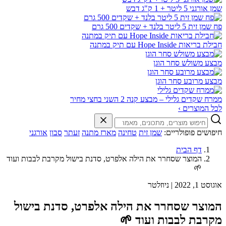
שמן אורגני 5 ליטר + 1 ק"ג דבש
פח שמן זית 5 ליטר בלנד + שקדים 500 גרם
חבילת בריאות Hope Inside עם תיק במתנה
מבצע משולש סחר הוגן
מבצע מרובע סחר הוגן
ממרח שקדים גלילי – מבצע קנה 2 השני בחצי מחיר
לכל המוצרים ›
חיפושים פופולריים:
שמן זית
טחינה
מארז מתנה
זעתר
סבון
אורגני
דף הבית
המוצר שסחרר את הילה אלפרט, סדנת בישול מקרבת לבבות ועוד
🌱
אוגוסט 1, 2022
|
ניוזלטר
המוצר שסחרר את הילה אלפרט, סדנת בישול
מקרבת לבבות ועוד 🌱