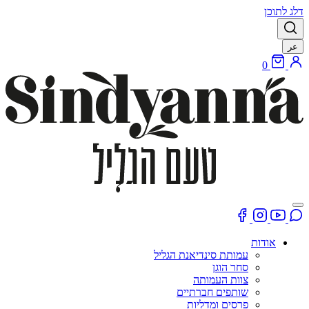
דלג לתוכן
عر
0
אודות
עמותת סינדיאנת הגליל
סחר הוגן
צוות העמותה
שותפים חברתיים
פרסים ומדליות