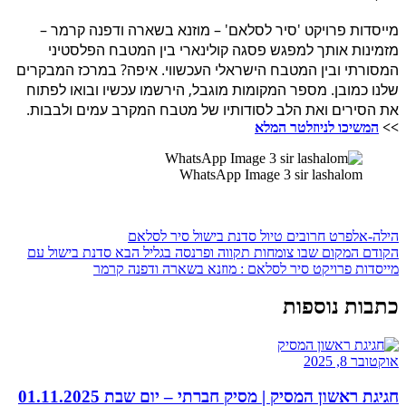
מייסדות פרויקט 'סיר לסלאם' – מוזנא בשארה ודפנה קרמר –
מזמינות אותך למפגש פסגה קולינארי בין המטבח הפלסטיני
המסורתי ובין המטבח הישראלי העכשווי. איפה? במרכז המבקרים
שלנו כמובן. מספר המקומות מוגבל, הירשמו עכשיו ובואו לפתוח
את הסירים ואת הלב לסודותיו של מטבח המקרב עמים ולבבות.
>>
המשיכו לניוזלטר המלא
WhatsApp Image 3 sir lashalom
הילה-אלפרט
חרובים
טיול
סדנת בישול
סיר לסלאם
הקודם
המקום שבו צומחות תקווה ופרנסה בגליל
הבא
סדנת בישול עם
מייסדות פרויקט סיר לסלאם : מוזנא בשארה ודפנה קרמר
כתבות נוספות
אוקטובר 8, 2025
חגיגת ראשון המסיק | מסיק חברתי – יום שבת 01.11.2025