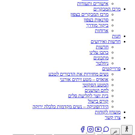
אישורים ותעודות
מרכז המבקרים
מרכז המבקרים בצפון
סדנאות בצפון
ביקור מודרך
ארוחות
חנות
חדשות ואירועים
חדשות
כתבו עלינו
מתכונים
ניוזלטר
פרוייקטים
נשים מחזירות את הדבורים לטבע
אואזיס – מטע זיתים אורגני
המטע הסקוטי
לחם ושושנים
בית יוצר לקליעת סלים
קורס בישול
הידרופוניקה – נשים מקדמות כלכלה ירוקה
מועדון לקוחות
צרו קשר
عر