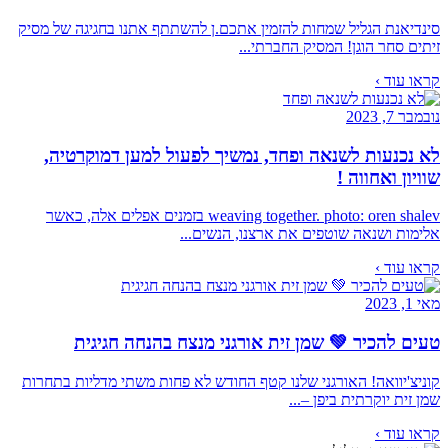
סינדיאנת הגליל שמחות להזמין אתכם.ן להשתתף אתנו בחגיגה של מסיק
זיתים סחר הוגן! המסיק החברתי...
קראו עוד ›
נובמבר 7, 2023
לא נכנעות לשנאה ופחד, נמשיך לפעול למען דמוקרטיה,
שוויון ואחווה !
weaving together. photo: oren shalev בזמנים אפלים אלה, כאשר
אלימות ושנאה שוטפים את ארצנו, הנשים...
קראו עוד ›
מאי 1, 2023
טעים להכיר 💚 שמן זית אורגני מנצח בהנחה חגיגית
קוניצ'יוואה! האורגני שלנו קטף החודש לא פחות משתי מדליות בתחרות
שמן זית יוקרתית ביפן –...
קראו עוד ›