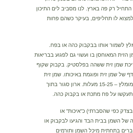
ה התחיל רק פה בארץ. לנו מסביב לים התיכון
למצוא לו תחליפים, בעיקר כשהם פחות
מלץ לשמור אותו בבקבוק כהה או בפח.
 הזית המאוחסן בו ועשוי גם לפגוע בבריאות
ריכת שמן זית ששהה בפלסטיק. בקבוק שקוף
ף של שמן זית ופוגמת באיכותו. שמן זית
צריך לשמור במקום שאינו חשוף לקור או חום. טווח הטמפ' המומלץ – 15-25 מעלות. ארון סגור בתוך
תעקשו על פח מתכת או בקבוק כהה.
צדק כפי שהסברתי) כ"איכות" או
 של השמן בבית הבד והגיעו לבקבוק או
ברים בתחתית מיכל השמן ותורמים