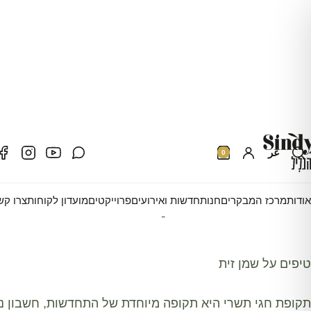
דף הבית
טיפים על שמן זית
عر
0
אוקטובר 14, 2019
|
כתבו עלינו
טיפים על שמן זית
אודות
מרכז המבקרים
חנות
חדשות ואירועים
פרוייקטים
מועדון לקוחות
צרו קש
טיפים על שמן זית
תקופת חגי תשרי היא תקופה מיוחדת של התחדשות, חשבון נפ