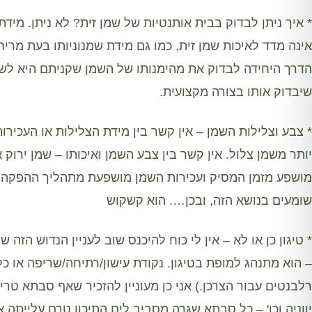
* איך ניתן לבדוק בבית אותנטיות של שמן זית? לא ניתן. מי
אינה מדד לאיכות שמן זית, כמו גם מידת שמנוניותו בעת מריחה
הדרך היחידה לבדוק את מהימנותו של השמן שקניתם היא לש
שיבדוק אותו בצורה מקצועית.
* צבע וצלילות השמן – אין קשר בין מידת הצלילות או העכירות
יותר משמן צלול. אין קשר בין צבע השמן ואיכותו – שמן ירוק 
מושפע מזמן המסיק ועכירות השמן מושפעת מתהליך ההפקה 
שומעים בנושא הזה, ובכן…. הוא קשקוש
* טיגון כן או לא – אין לי כוח להיכנס שוב לעניין הנדוש הזה ש
– הוא מתנהג למופת בטיגון. נקודת עישון/רתיחה/שריפה או 
רלבנטים עבור הצרכן.) אני כן מעוניין להזכיר שאף סבתא טריפ
יווניה וכו' – כל סבתא שגרה מסביב לים התיכון טרם עליית