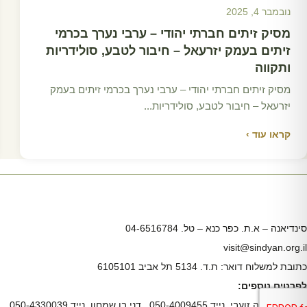
נובמבר 4, 2025
מסיק זיתים חברתי יהודי – ערבי נערך בכרמי
זיתים בעמק יזרעאל – חיבור לטבע, סולידריות
ותקווה
מסיק זיתים חברתי יהודי – ערבי נערך בכרמי זיתים בעמק
יזרעאל – חיבור לטבע, סולידריות...
קראו עוד ›
סינדיאנה – א.ת. כפר כנא – טל. 04-6516784
visit@sindyan.org.il
כתובת למשלוח דואר: ת.ד. 5134 תל אביב 6105101
לפרטים נוספים:
חנאן מנאדרה זועבי, נייד 050-4009455 , דני בן שמחון, נייד 050-4330039