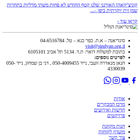
קוניצ'יוואה! האורגני שלנו קטף החודש לא פחות משתי מדליות בתחרות
שמן זית יוקרתית ביפן –...
קראו עוד ›
סינדיאנה – א.ת. כפר כנא – טל. 04-6516784
visit@sindyan.org.il
כתובת למשלוח דואר: ת.ד. 5134 תל אביב 6105101
לפרטים נוספים:
חנאן מנאדרה זועבי, נייד 050-4009455 , דני בן שמחון, נייד 050-
4330039
אודות
מרכז המבקרים
חדשות ואירועים
פרויקטים
חנות מקוונת
מועדון לקוחות
צור קשר