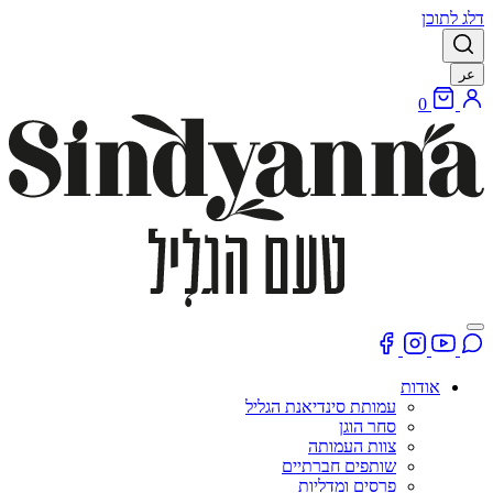
דלג לתוכן
عر
0
אודות
עמותת סינדיאנת הגליל
סחר הוגן
צוות העמותה
שותפים חברתיים
פרסים ומדליות