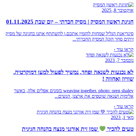
אוקטובר 8, 2025
חגיגת ראשון המסיק | מסיק חברתי – יום שבת 01.11.2025
סינדיאנת הגליל שמחות להזמין אתכם.ן להשתתף אתנו בחגיגה של מסיק
זיתים סחר הוגן! המסיק החברתי...
קראו עוד ›
נובמבר 7, 2023
לא נכנעות לשנאה ופחד, נמשיך לפעול למען דמוקרטיה,
שוויון ואחווה !
weaving together. photo: oren shalev בזמנים אפלים אלה, כאשר
אלימות ושנאה שוטפים את ארצנו, הנשים...
קראו עוד ›
מאי 1, 2023
טעים להכיר
שמן זית אורגני מנצח בהנחה חגיגית