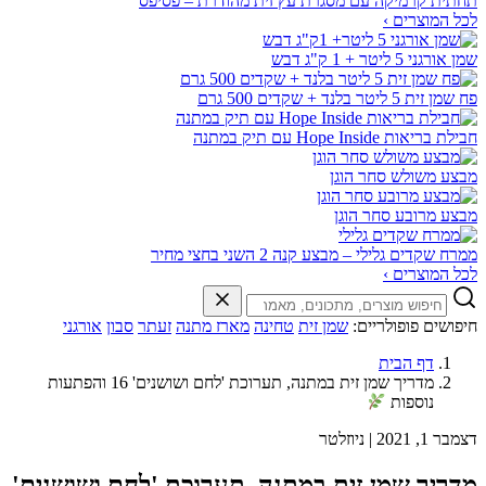
תחתית קרמיקה עם מסגרת עץ זית מהודרת – פסיפס
לכל המוצרים ›
שמן אורגני 5 ליטר + 1 ק"ג דבש
פח שמן זית 5 ליטר בלנד + שקדים 500 גרם
חבילת בריאות Hope Inside עם תיק במתנה
מבצע משולש סחר הוגן
מבצע מרובע סחר הוגן
ממרח שקדים גלילי – מבצע קנה 2 השני בחצי מחיר
לכל המוצרים ›
חיפושים פופולריים:
שמן זית
טחינה
מארז מתנה
זעתר
סבון
אורגני
דף הבית
מדריך שמן זית במתנה, תערוכת 'לחם ושושנים' 16 והפתעות
נוספות
דצמבר 1, 2021
|
ניוזלטר
מדריך שמן זית במתנה, תערוכת 'לחם ושושנים'