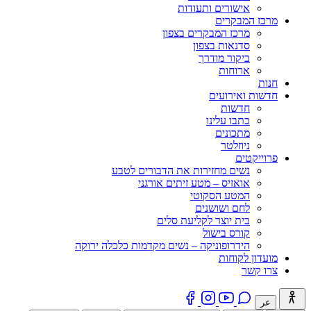
אישורים ותעודות
מרכז המבקרים
מרכז המבקרים בצפון
סדנאות בצפון
ביקור מודרך
ארוחות
חנות
חדשות ואירועים
חדשות
כתבו עלינו
מתכונים
ניוזלטר
פרוייקטים
נשים מחזירות את הדבורים לטבע
אואזיס – מטע זיתים אורגני
המטע הסקוטי
לחם ושושנים
בית יוצר לקליעת סלים
קורס בישול
הידרופוניקה – נשים מקדמות כלכלה ירוקה
מועדון לקוחות
צרו קשר
عر