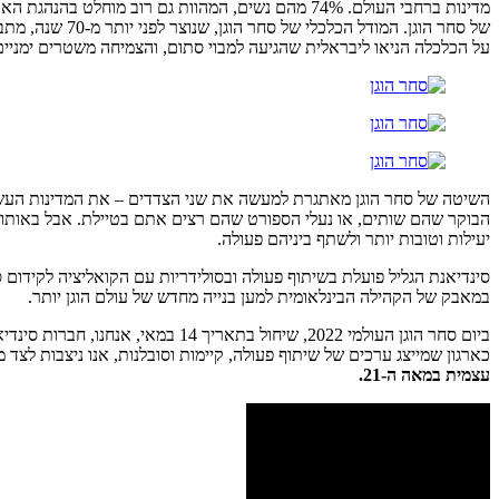
של סחר הוגן. המודל הכלכלי של סחר הוגן, שנוצר לפני יותר מ-70 שנה, מתבסס על עקרונות של
על הכלכלה הניאו ליבראלית שהגיעה למבוי סתום, והצמיחה משטרים ימני
השיטה של סחר הוגן מאתגרת למעשה את שני הצדדים – את המדינות העשי
הבוקר שהם שותים, או נעלי הספורט שהם רצים אתם בטיילת. אבל באותו 
יעילות וטובות יותר ולשתף ביניהם פעולה.
סינדיאנת הגליל פועלת בשיתוף פעולה ובסולידריות עם הקואליציה לקידום 
במאבק של הקהילה הבינלאומית למען בנייה מחדש של עולם הוגן יותר.
ביום סחר הוגן העולמי 2022, שיחול בתאריך 14 במאי, אנחנו, חברות סינדיאנת הגליל, שולחות ברכות של סולידריות ושלום לעם האוקראיני שנאבק לחופש ודמוקרטיה.
כארגון שמייצג ערכים של שיתוף פעולה, קיימות וסובלנות, אנו ניצבות לצד
עצמית במאה ה-21.