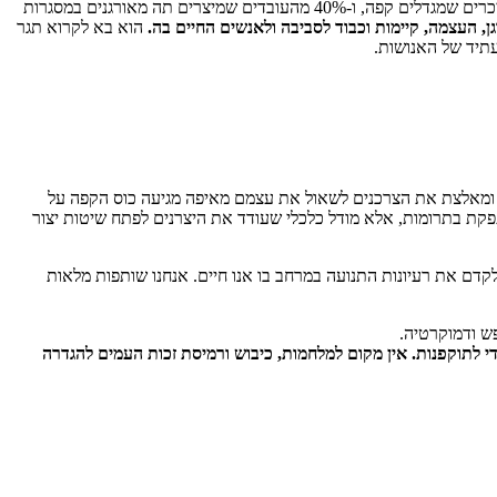
מדינות ברחבי העולם. 74% מהם נשים, המהוות גם רוב מוחלט בהנהגת הארגונים. בענפים מסויימים הפך סחר הוגן לגורם מכריע, כמו למשל, 50% מהאיכרים שמגדלים קפה, ו-40% מהעובדים שמיצרים תה מאורגנים במסגרות
ן, העצמה, קיימות וכבוד לסביבה ולאנשים החיים בה.
הוא בא לקרוא תגר
תיד של האנושות.
 ומאלצת את הצרכנים לשאול את עצמם מאיפה מגיעה כוס הקפה על
קת בתרומות, אלא מודל כלכלי שעודד את היצרנים לפתח שיטות יצור
לקדם את רעיונות התנועה במרחב בו אנו חיים. אנחנו שותפות מלאות
י לתוקפנות. אין מקום למלחמות, כיבוש ורמיסת זכות העמים להגדרה