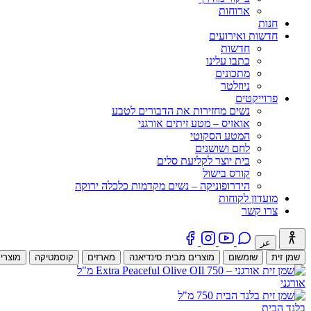
ארוחות
חנות
חדשות ואירועים
חדשות
כתבו עלינו
מתכונים
ניוזלטר
פרוייקטים
נשים מחזירות את הדבורים לטבע
אואזיס – מטע זיתים אורגני
המטע הסקוטי
לחם ושושנים
בית יוצר לקליעת סלים
קורס בישול
הידרופוניקה – נשים מקדמות כלכלה ירוקה
מועדון לקוחות
צרו קשר
عر
שמן זית
שומשום
מוצרים מבית סינדיאנה
מארזים
קוסמטיקה
מוצרי
אורגני
בלנד הבית