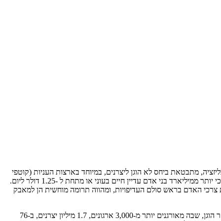
יה, מתבטאת ביחס לא הוגן ליצרנים, במיוחד בארצות העניות (קוטפי
הקפה, תה, קקאו) . החל משכר נמוך, איסור על התארגנות באיגודי עובדים, שעות עבודה מרובות, ועד פגיעה בזכיותיהם כבני אדם. הבנק העולמי מדווח כי יותר ממיליארד בני אדם עדיין חיים בעוני או מתחת ל -1.25 דולר ליום.
ת צרכי האדם בראש סולם העדיפויות, ומהווה תרומה מוחשית הן למאבק
אין מדובר בתנועה שולית חסרת חשיבות אלא בתנועה שהולכת וצוברת כח והשפעה בכל תחומי החיים. סינדיאנת הגליל, חברה בתנועה העולמית של סחר הוגן, שבה מאורגנים יותר מ-3,000 ארגונים, 1.7 מיליון יצרנים, ב-76