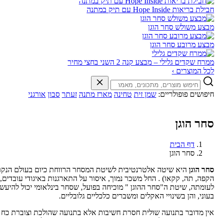
חבילת בריאות Hope Inside עם תיק במתנה
מבצע משולש סחר הוגן
מבצע מרובע סחר הוגן
ממרח שקדים גלילי – מבצע קנה 2 השני בחצי מחיר
לכל המוצרים ›
חיפושים פופולריים:
שמן זית
טחינה
מארז מתנה
זעתר
סבון
אורגני
סחר הוגן
דף הבית
סחר הוגן
סחר הוגן
היא שיטה אלטרנטיבית לשיטת המסחר הרווחת כיום בעולם הנקראת
לעומתה, שיטת ה"סחר ההוגן " מוכיחה בפועל, שסחר בינלאומי יכול להיעש
בעוני, והן בשינויי האקלים ומשברים כלכליים גלובליים.