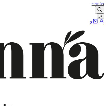
דלג לתוכן
عر
0