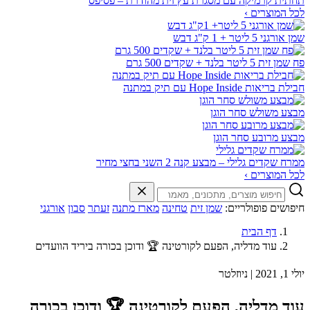
תחתית קרמיקה עם מסגרת עץ זית מהודרת – פסיפס
לכל המוצרים ›
שמן אורגני 5 ליטר + 1 ק"ג דבש
פח שמן זית 5 ליטר בלנד + שקדים 500 גרם
חבילת בריאות Hope Inside עם תיק במתנה
מבצע משולש סחר הוגן
מבצע מרובע סחר הוגן
ממרח שקדים גלילי – מבצע קנה 2 השני בחצי מחיר
לכל המוצרים ›
חיפושים פופולריים:
שמן זית
טחינה
מארז מתנה
זעתר
סבון
אורגני
דף הבית
עוד מדליה, הפעם לקורטינה 🏆 ודוכן בכורה ביריד הוועדים
יולי 1, 2021
|
ניוזלטר
עוד מדליה, הפעם לקורטינה 🏆 ודוכן בכורה