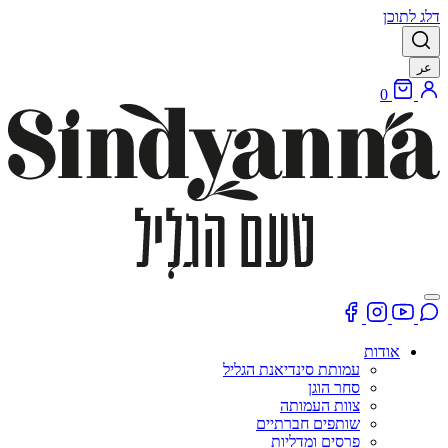
דלג לתוכן
عر
0
אודות
עמותת סינדיאנת הגליל
סחר הוגן
צוות העמותה
שותפים חברתיים
פרסים ומדליות