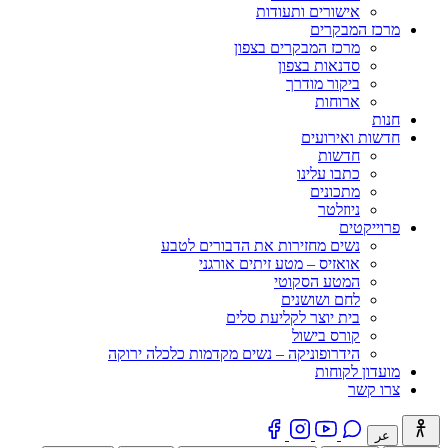
אישורים ותעודות
מרכז המבקרים
מרכז המבקרים בצפון
סדנאות בצפון
ביקור מודרך
ארוחות
חנות
חדשות ואירועים
חדשות
כתבו עלינו
מתכונים
ניוזלטר
פרוייקטים
נשים מחזירות את הדבורים לטבע
אואזיס – מטע זיתים אורגני
המטע הסקוטי
לחם ושושנים
בית יוצר לקליעת סלים
קורס בישול
הידרופוניקה – נשים מקדמות כלכלה ירוקה
מועדון לקוחות
צרו קשר
عر