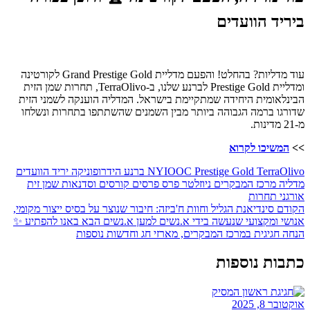
ביריד הוועדים
עוד מדליות? בהחלט! והפעם מדליית Grand Prestige Gold לקורטינה
ומדליית Prestige Gold לברנע שלנו, ב-TerraOlivo, תחרות שמן הזית
הבינלאומית היחידה שמתקיימת בישראל. המדליה הוענקה לשמני הזית
שדורגו ברמה הגבוהה ביותר מבין השמנים שהשתתפו בתחרות ונשלחו
מ-21 מדינות.
>>
המשיכו לקרוא
TerraOlivo
Prestige Gold
NYIOOC
ברנע
הידרופוניקה
יריד הוועדים
מדליה
מרכז המבקרים
ניוזלטר
פרס
פרסים
קורסים וסדנאות
שמן זית
אורגני
תחרות
הקודם
סינדיאנת הגליל וחוות ח'ביזה: חיבור שנוצר על בסיס ייצור מקומי,
אנושי ומקצועי שנעשה בידי א.נשים למען א.נשים
הבא
באנו להפתיע ✨
הנחה חגיגית במרכז המבקרים, מארזי חג וחדשות נוספות
כתבות נוספות
אוקטובר 8, 2025