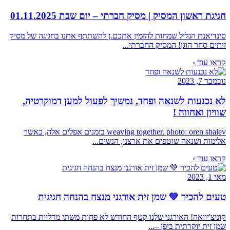
חגיגת ראשון המסיק | מסיק חברתי – יום שבת 01.11.2025
סינדיאנת הגליל שמחות להזמין אתכם.ן להשתתף אתנו בחגיגה של מסיק
זיתים סחר הוגן! המסיק החברתי...
קראו עוד ›
נובמבר 7, 2023
לא נכנעות לשנאה ופחד, נמשיך לפעול למען דמוקרטיה,
שוויון ואחווה !
weaving together. photo: oren shalev בזמנים אפלים אלה, כאשר
אלימות ושנאה שוטפים את ארצנו, הנשים...
קראו עוד ›
מאי 1, 2023
טעים להכיר 💚 שמן זית אורגני מנצח בהנחה חגיגית
קוניצ'יוואה! האורגני שלנו קטף החודש לא פחות משתי מדליות בתחרות
שמן זית יוקרתית ביפן –...