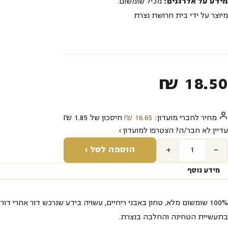
מידע על אלרגנים:
מכיל שומשום.
מיוצר על ידי בית חרושת נצרת
₪
18.50‬
מחיר לחברי מועדון:
16.65‬
₪
חיסכון של
1.85‬
₪
עדיין לא חבר/ה? הצטרפו למועדון ›
+
-
הוספה לסל ›
מידע נוסף
100% שומשום מלא, טחון באבני ריחיים, עשויה בידע שנרכש דור אחרי דור
בתעשיית הטחינה והחלבה בנצרת.