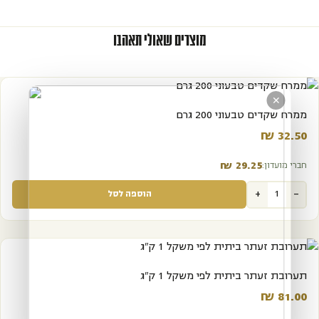
מוצרים שאולי תאהבו
✕
ממרח שקדים טבעוני 200 גרם
₪
32.50‬
₪
29.25‬
חברי מועדון:
+
-
הוספה לסל
תערובת זעתר ביתית לפי משקל 1 ק"ג
₪
81.00‬