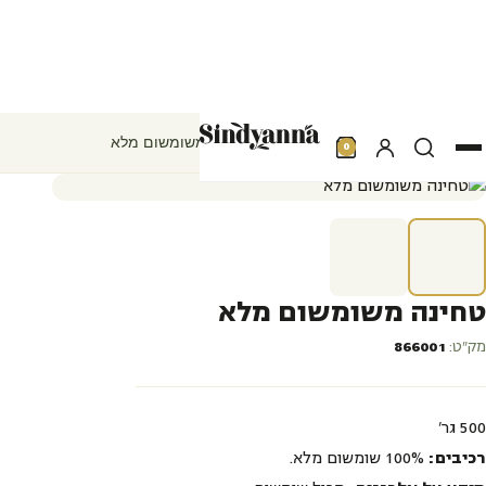
אודות
מרכז המבקרים
חנות
חדשות ואירועים
טחינה משומשום מלא
עמוד הבית
שומשום
טחינה וחלבה
0
פרוייקטים
מועדון לקוחות
צרו קשר
عر
טחינה משומשום מלא
מק״ט:
866001
500 גר'
רכיבים:
100% שומשום מלא.