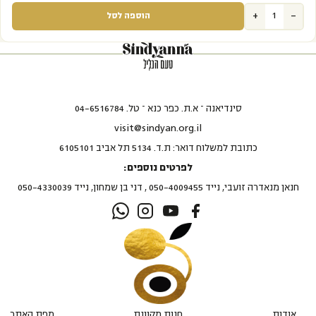
+
-
הוספה לסל
סינדיאנה – א.ת. כפר כנא – טל. 04-6516784
visit@sindyan.org.il
כתובת למשלוח דואר: ת.ד. 5134 תל אביב 6105101
לפרטים נוספים:
חנאן מנאדרה זועבי, נייד 050-4009455 , דני בן שמחון, נייד 050-4330039
אודות
חנות מקוונת
מפת האתר