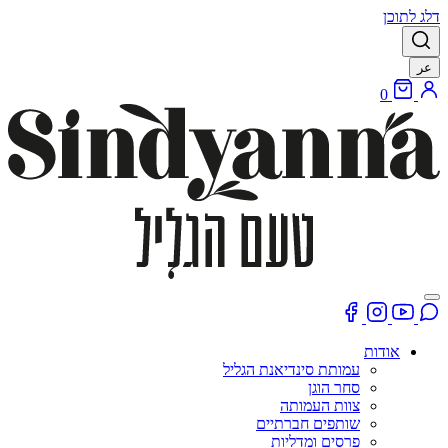
דלג לתוכן
عر
0
אודות
עמותת סינדיאנת הגליל
סחר הוגן
צוות העמותה
שותפים חברתיים
פרסים ומדליות