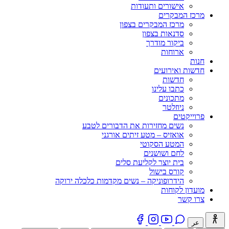
אישורים ותעודות
מרכז המבקרים
מרכז המבקרים בצפון
סדנאות בצפון
ביקור מודרך
ארוחות
חנות
חדשות ואירועים
חדשות
כתבו עלינו
מתכונים
ניוזלטר
פרוייקטים
נשים מחזירות את הדבורים לטבע
אואזיס – מטע זיתים אורגני
המטע הסקוטי
לחם ושושנים
בית יוצר לקליעת סלים
קורס בישול
הידרופוניקה – נשים מקדמות כלכלה ירוקה
מועדון לקוחות
צרו קשר
عر