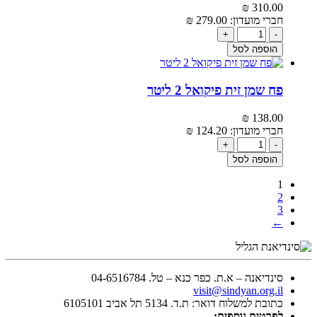
₪
310.00‬
חברי מועדון:
279.00‬
₪
+
-
הוספה לסל
פח שמן זית פיקואל 2 ליטר
₪
138.00‬
חברי מועדון:
124.20‬
₪
+
-
הוספה לסל
1
2
3
←
סינדיאנה – א.ת. כפר כנא – טל. 04-6516784
visit@sindyan.org.il
כתובת למשלוח דואר: ת.ד. 5134 תל אביב 6105101
לפרטים נוספים: