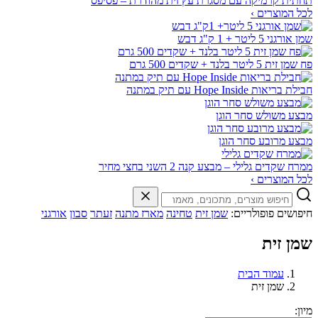
תחתית קרמיקה עם מסגרת עץ זית מהודרת – פסיפס
לכל המוצרים ›
שמן אורגני 5 ליטר + 1 ק"ג דבש
פח שמן זית 5 ליטר בלנד + שקדים 500 גרם
חבילת בריאות Hope Inside עם תיק במתנה
מבצע משולש סחר הוגן
מבצע מרובע סחר הוגן
ממרח שקדים גלילי – מבצע קנה 2 השני בחצי מחיר
לכל המוצרים ›
חיפושים פופולריים:
שמן זית
טחינה
מארז מתנה
זעתר
סבון
אורגני
שמן זית
עמוד הבית
שמן זית
מיון: