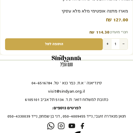
מארז מתנה אופטימי מלא מלא עסקי
₪
127.00‬
₪
114.30‬
חברי מועדון:
+
-
הוספה לסל
סינדיאנה – א.ת. כפר כנא – טל. 04-6516784
visit@sindyan.org.il
כתובת למשלוח דואר: ת.ד. 5134 תל אביב 6105101
לפרטים נוספים:
חנאן מנאדרה זועבי, נייד 050-4009455 , דני בן שמחון, נייד 050-4330039