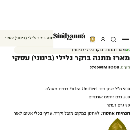
אודות
מרכז המבקרים
חנות
חדשות ואירועים
עמוד הבית
מארזים
מארזים לחגים
מארז מתנה בוקר גלילי (בינוני) עסקי
0
פרוייקטים
מועדון לקוחות
מארז מתנה בוקר גלילי (בינוני) עסקי
צרו קשר
מק״ט:
570008MHOOB
عر
500 מ"ל שמן זית
Extra Unified
כתית מעולה
200 גרם זיתים אורגניים
80 גרם זעתר
הנחיות אחסון:
לאחסן במקום מוצל וקריר. עדיף בכלי אטום לאור