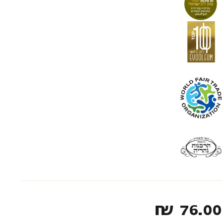
₪
76.00‬