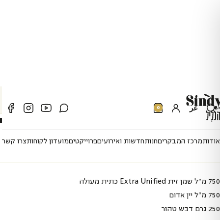
עמוד הבית
מארזים
מארזי תקווה
מארז מתנה גליל חברתי מלא מלא
عر
0
מארז מתנה גליל חברתי מל
אודות
מרכז המבקרים
חנות
חדשות ואירועים
פרוייקטים
מועדון לקוחות
צרו קשר
מק״ט:
570011LHOO
750 מ"ל שמן זית
Extra Unified
כתית מעולה
750 מ"ל יין אדום
250 גרם דבש טהור