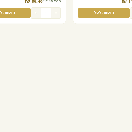
₪
86.40‬
₪
11
חברי מועדון:
+
-
הוספה לסל
הוספה ל