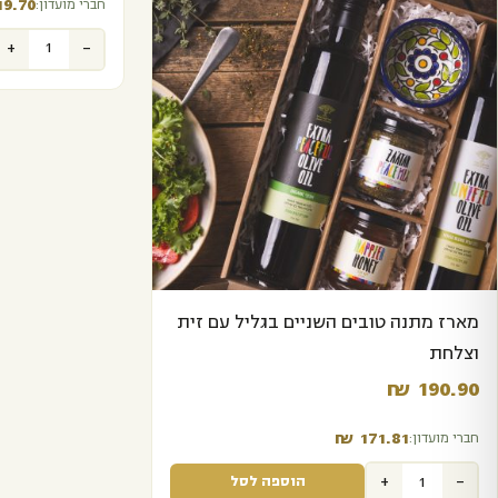
9.70‬
חברי מועדון:
+
-
מארז מתנה טובים השניים בגליל עם זית
וצלחת
₪
190.90‬
₪
171.81‬
חברי מועדון:
+
-
הוספה לסל