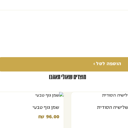
הוספה לסל ›
מוצרים שאולי תאהבו
לישיה הסודית
שמן גוף טבעי
המחיר הנוכחי הוא: ‪₪ 88.90‬.
המחיר המקורי היה: ‪₪ 95.00‬.
₪
96.00‬