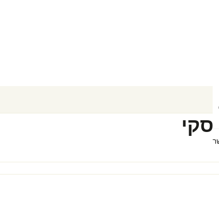
סקי
ר