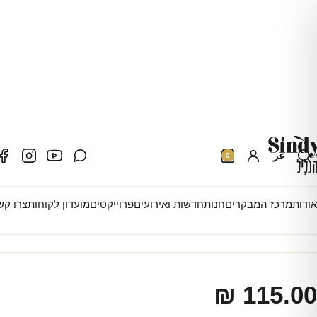
עמוד הבית
מארזים
מארזים לחגים
מארז מתנה גליל חברתי עסקי
عر
0
מארז מתנה גליל חברתי ע
אודות
מרכז המבקרים
חנות
חדשות ואירועים
פרוייקטים
מועדון לקוחות
צרו קש
מק״ט:
570002MHOOB
₪
115.00‬