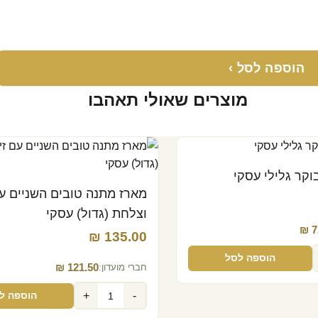
הוספה לסל ›
מוצרים שאולי תאהבו
קר גלילי עסקי
מארז מתנה טובים השניים עם
וצלחת (גדול) עסקי
₪
7
₪
135.00‬
הוספה לסל
₪
121.50‬
חברי מועדון:
+
-
הוספה ל