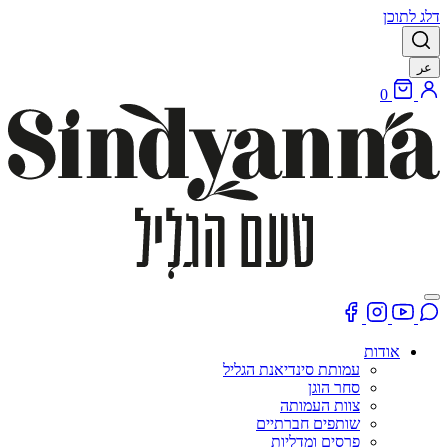
דלג לתוכן
عر
0
אודות
עמותת סינדיאנת הגליל
סחר הוגן
צוות העמותה
שותפים חברתיים
פרסים ומדליות