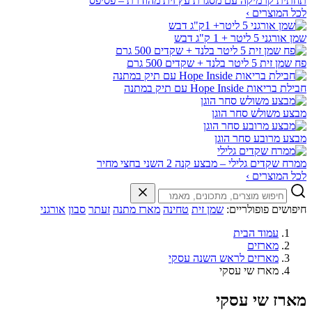
תחתית קרמיקה עם מסגרת עץ זית מהודרת – פסיפס
לכל המוצרים ›
שמן אורגני 5 ליטר + 1 ק"ג דבש
פח שמן זית 5 ליטר בלנד + שקדים 500 גרם
חבילת בריאות Hope Inside עם תיק במתנה
מבצע משולש סחר הוגן
מבצע מרובע סחר הוגן
ממרח שקדים גלילי – מבצע קנה 2 השני בחצי מחיר
לכל המוצרים ›
חיפושים פופולריים:
שמן זית
טחינה
מארז מתנה
זעתר
סבון
אורגני
עמוד הבית
מארזים
מארזים לראש השנה עסקי
מארז שי עסקי
מארז שי עסקי