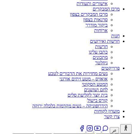
אישורים ותעודות
מרכז המבקרים
מרכז המבקרים בצפון
סדנאות בצפון
ביקור מודרך
ארוחות
חנות
חדשות ואירועים
חדשות
כתבו עלינו
מתכונים
ניוזלטר
פרוייקטים
נשים מחזירות את הדבורים לטבע
אואזיס – מטע זיתים אורגני
המטע הסקוטי
לחם ושושנים
בית יוצר לקליעת סלים
קורס בישול
הידרופוניקה – נשים מקדמות כלכלה ירוקה
מועדון לקוחות
צרו קשר
عر