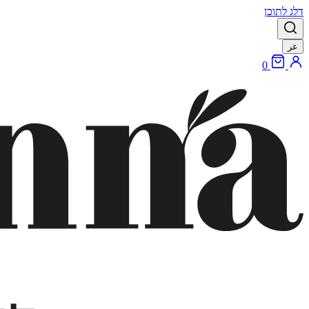
דלג לתוכן
عر
0