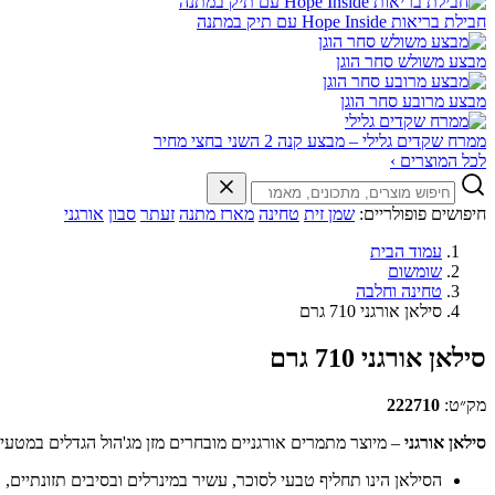
חבילת בריאות Hope Inside עם תיק במתנה
מבצע משולש סחר הוגן
מבצע מרובע סחר הוגן
ממרח שקדים גלילי – מבצע קנה 2 השני בחצי מחיר
לכל המוצרים ›
חיפושים פופולריים:
שמן זית
טחינה
מארז מתנה
זעתר
סבון
אורגני
עמוד הבית
שומשום
טחינה וחלבה
סילאן אורגני 710 גרם
סילאן אורגני 710 גרם
מק״ט:
222710
סילאן אורגני
– מיוצר מתמרים אורגניים מובחרים מזן מג'הול הגדלים במט
הסילאן הינו תחליף טבעי לסוכר, עשיר במינרלים ובסיבים תזונתיים,