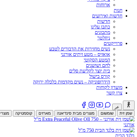
ארוחות
חנות
חדשות ואירועים
חדשות
כתבו עלינו
מתכונים
ניוזלטר
פרוייקטים
נשים מחזירות את הדבורים לטבע
אואזיס – מטע זיתים אורגני
המטע הסקוטי
לחם ושושנים
בית יוצר לקליעת סלים
קורס בישול
הידרופוניקה – נשים מקדמות כלכלה ירוקה
מועדון לקוחות
צרו קשר
عر
שמן זית
שומשום
מוצרים מבית סינדיאנה
מארזים
קוסמטיקה
מוצרי
אורגני
בלנד הבית