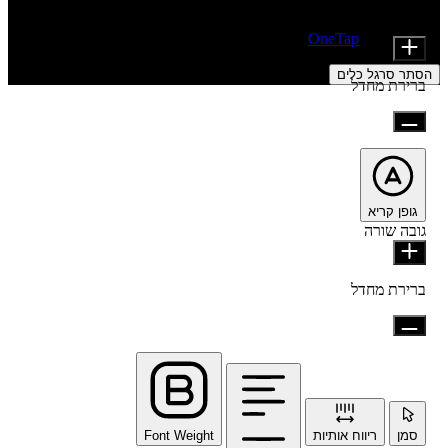
התאמות נגישות
מודולי תוכן
Font Size
מופעל על ידי
OneTap
הסתר סרגל כלים
ברירת מחדל
גופן קריא
גובה שורה
ברירת מחדל
סמן
ריווח אותיות
Font Weight