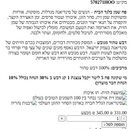
מק״ט:
570271HOO
פח שמן בלנד הבית
– הנשים של סינדיאנה מגדלות, מוסקות, אורזות
ומשווקות שמן זית, סחר הוגן, איכותי ועטור פרסים. זמן האצירה הקצר,
והקפדה על תנאי ייצור הוגנים, מבטיחים את איכותו הגבוהה של שמן
הזית, את הארומה ואת הטעם המשובח. מומלץ לבישול ואפיה של
מאכלים מסורתיים, לטיבול סלטים, ולחומוס, זעתר ולבנה.
דבש טהור מגובש
– המופק מכוורות דבורים, המוצבות בכרם הזיתים של
סינדיאנה בעמק יזרעאל. הדבש נאסף מזנים שונים של עצי פרי ופרחי בר
בהתאם לעונות השנה. דבש מגובש הוא דבש שלא חומם ושומר בצורה
מושלמת על הערכים התזונתיים מהרדייה ועד האריזה.
מרכיבים:
100% דבש טהור
מי שקונה פח 5 ליטר יקבל צנצנת 1 קג דבש ב 30% הנחה (כולל 10%
הנחת חבר מועדון)
331.00‬
₪
345.00‬
₪
מבצע
+
-
הוספה לסל ›