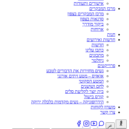
אישורים ותעודות
מרכז המבקרים
מרכז המבקרים בצפון
סדנאות בצפון
ביקור מודרך
ארוחות
חנות
חדשות ואירועים
חדשות
כתבו עלינו
מתכונים
ניוזלטר
פרוייקטים
נשים מחזירות את הדבורים לטבע
אואזיס – מטע זיתים אורגני
המטע הסקוטי
לחם ושושנים
בית יוצר לקליעת סלים
קורס בישול
הידרופוניקה – נשים מקדמות כלכלה ירוקה
מועדון לקוחות
צרו קשר
عر