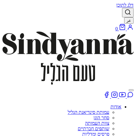
דלג לתוכן
عر
0
אודות
עמותת סינדיאנת הגליל
סחר הוגן
צוות העמותה
שותפים חברתיים
פרסים ומדליות