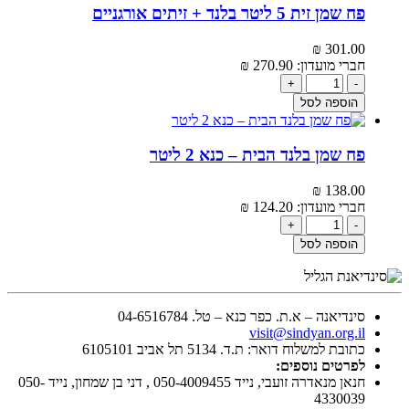
פח שמן זית 5 ליטר בלנד + זיתים אורגניים
₪
301.00‬
חברי מועדון:
270.90‬
₪
+
-
הוספה לסל
פח שמן בלנד הבית – כנא 2 ליטר
₪
138.00‬
חברי מועדון:
124.20‬
₪
+
-
הוספה לסל
סינדיאנה – א.ת. כפר כנא – טל. 04-6516784
visit@sindyan.org.il
כתובת למשלוח דואר: ת.ד. 5134 תל אביב 6105101
לפרטים נוספים:
חנאן מנאדרה זועבי, נייד 050-4009455 , דני בן שמחון, נייד 050-
4330039