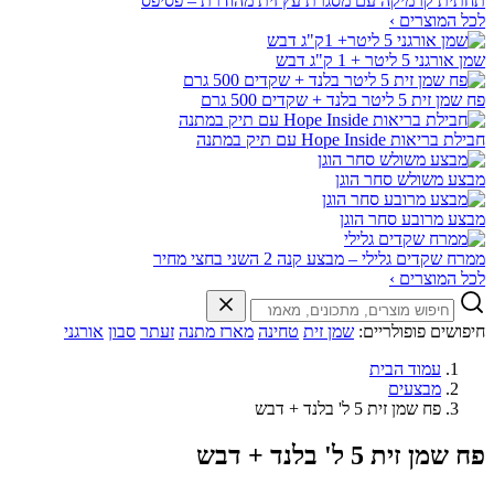
תחתית קרמיקה עם מסגרת עץ זית מהודרת – פסיפס
לכל המוצרים ›
שמן אורגני 5 ליטר + 1 ק"ג דבש
פח שמן זית 5 ליטר בלנד + שקדים 500 גרם
חבילת בריאות Hope Inside עם תיק במתנה
מבצע משולש סחר הוגן
מבצע מרובע סחר הוגן
ממרח שקדים גלילי – מבצע קנה 2 השני בחצי מחיר
לכל המוצרים ›
חיפושים פופולריים:
שמן זית
טחינה
מארז מתנה
זעתר
סבון
אורגני
עמוד הבית
מבצעים
פח שמן זית 5 ל' בלנד + דבש
פח שמן זית 5 ל' בלנד + דבש