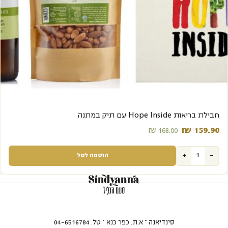
מבצע
חבילת בריאות Hope Inside עם תיק במתנה
₪
159.90‬
₪
168.00‬
+
-
הוספה לסל
סינדיאנה – א.ת. כפר כנא – טל. 04-6516784