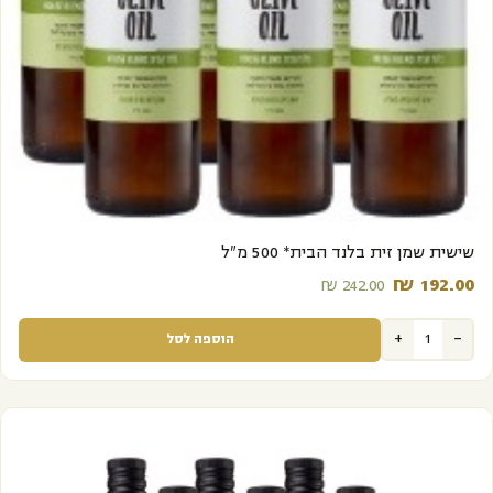
מבצע
שישית שמן זית בלנד הבית* 500 מ"ל
₪
192.00‬
₪
242.00‬
+
-
הוספה לסל