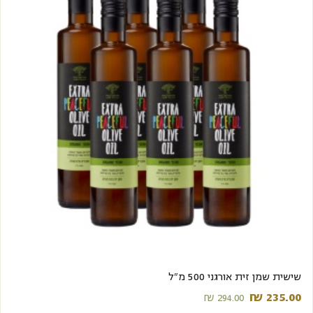
מבצע
שישית שמן זית אורגני 500 מ"ל
₪
235.00‬
₪
294.00‬