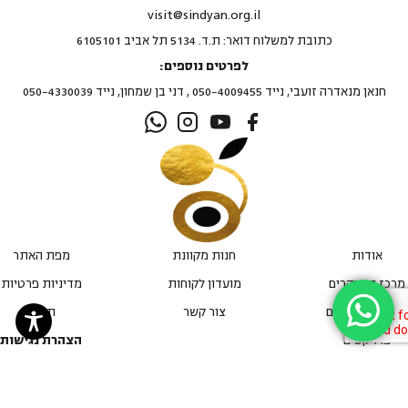
visit@sindyan.org.il
כתובת למשלוח דואר: ת.ד. 5134 תל אביב 6105101
לפרטים נוספים:
חנאן מנאדרה זועבי, נייד 050-4009455 , דני בן שמחון, נייד 050-4330039
אודות
חנות מקוונת
מפת האתר
מרכז המבקרים
מועדון לקוחות
מדיניות פרטיות
חדשות ואירועים
צור קשר
תקנון
פרויקטים
הצהרת נגישות