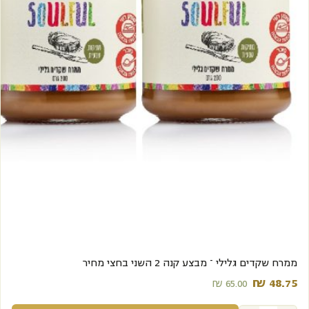
מבצע
ממרח שקדים גלילי – מבצע קנה 2 השני בחצי מחיר
₪
48.75‬
₪
65.00‬