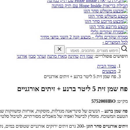
חבילת בריאות Hope Inside עם תיק במתנה
מבצע משולש סחר הוגן
מבצע מרובע סחר הוגן
ממרח שקדים גלילי – מבצע קנה 2 השני בחצי מחיר
לכל המוצרים ›
חיפושים פופולריים:
שמן זית
טחינה
מארז מתנה
זעתר
סבון
אורגני
עמוד הבית
מבצעים
פח שמן זית 5 ליטר ברנע + זיתים אורגניים
פח שמן זית 5 ליטר ברנע + זיתים אורגניים
מק״ט:
575200HBO
פח שמן ברנע
– הנשים של סינדיאנה מגדלות, מוסקות, אורזות ומשווקות שמן
הטעם המשובח. מומלץ לבישול ואפיה של מאכלים מסורתיים, לטיבול סלטים,
זיתים אורגניים סחר הוגן
-200 גרם זיתים ירוקים אורגניים שטופים במים, נקיים מלכלוך, אבק, עצמים זרים ופירות פגומים. הזיתים הושרו ונארזו במים ותמיסת מלח.