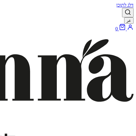
דלג לתוכן
عر
0