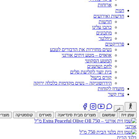
ארוחות
חנות
חדשות ואירועים
חדשות
כתבו עלינו
מתכונים
ניוזלטר
פרוייקטים
נשים מחזירות את הדבורים לטבע
אואזיס – מטע זיתים אורגני
המטע הסקוטי
לחם ושושנים
בית יוצר לקליעת סלים
קורס בישול
הידרופוניקה – נשים מקדמות כלכלה ירוקה
מועדון לקוחות
צרו קשר
عر
שמן זית
שומשום
מוצרים מבית סינדיאנה
מארזים
קוסמטיקה
מוצרי
אורגני
בלנד הבית