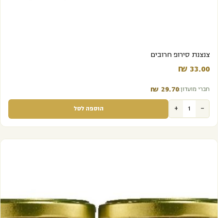
צנצנת סירופ חרובים
₪
33.00‬
₪
29.70‬
חברי מועדון:
+
-
הוספה לסל