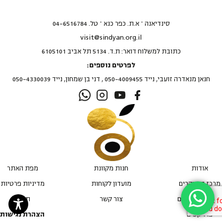
סינדיאנה – א.ת. כפר כנא – טל. 04-6516784
visit@sindyan.org.il
כתובת למשלוח דואר: ת.ד. 5134 תל אביב 6105101
לפרטים נוספים:
חנאן מנאדרה זועבי, נייד 050-4009455 , דני בן שמחון, נייד 050-4330039
אודות
חנות מקוונת
מפת האתר
מרכז המבקרים
מועדון לקוחות
מדיניות פרטיות
חדשות ואירועים
צור קשר
תקנון
פרויקטים
הצהרת נגישות