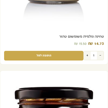
מבצע
טחינה גולמית משומשום טהור
₪
14.73‬
₪
15.50‬
+
-
הוספה לסל