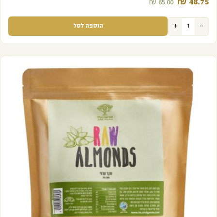
₪
48.75‬
₪
65.00‬
+
-
הוספה לסל