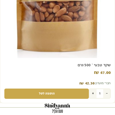
שקד טבעי – 500 גרם
₪
47.00‬
₪
42.30‬
חברי מועדון:
+
-
הוספה לסל