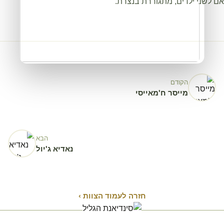
אם לשני ילדים, מתגוררת בנצרת.
הקודם
מייסר ח'מאייסי
הבא
נאדיא ג'יול
חזרה לעמוד הצוות ›