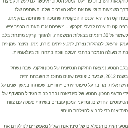
לחקלאות הערבית. פרוייקט המטע הסקוטי איפשר לנו לעשות קפיצת
דרך משמעותית וליישם את מלוא הערכים שלנו. השותפה שלנו
בפרויקט הזה היא הכנסיה הסקוטית שתמכה והשתתפה בהקמתו.
בפרויקט זה עזרנו לבעלי הקרקע – משפחת אבו חאתום מכפר יפיע
לשמור על 30 דונמים בבעלות המשפחה, ולהפוך קרקע מוזנחת בלב
עמק יזרעאל, למרגלות נצרת, למטע זיתים פורח, ממנו מיוצר שמן זית
כתית מעולה הנמכר ברחבי העולם וזוכה בתחרויות בינלאומיות.
בלב המטע נמצאת החלקה הנסיונית של מכון וולקני، שבה נשתלו
בשנת 2012, שבעה טיפוסים שונים מתוכנית השבחת הזית
הישראלית. מדובר על טיפוסי זיתים ייחודיים, שפותחו במשך שנים על
ידי מדעני המכון. המטע של סינדיאנה נבחר כבית הגידול המועדף של
הטיפוסים החדשים, ומדעני המכון עובדים בשיתוף פעולה עם צוות
סינדיאנה כדי להביא להצלחת הניסוי.
מטעי הזיתים הנפלאים של סינידאנת הגליל מאפשרים לנו לקדם את