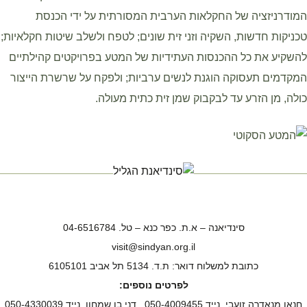
המודרניזציה של החקלאות הערבית המסורתית על ידי הכנסת
טכניקות חדשות, השקיה וזני זית שונים; לטפח ולשלב שיטות חקלאיות;
להשקיע את כל ההכנסות העתידיות של המטע בפרויקטים קהילתיים
המקדמים תעסוקה הוגנת לנשים ערביות; ולפקח על שרשרת הייצור
כולה, מן הזרע עד לבקבוק שמן זית כתית מעולה.
סינדיאנה – א.ת. כפר כנא – טל. 04-6516784
visit@sindyan.org.il
כתובת למשלוח דואר: ת.ד. 5134 תל אביב 6105101
לפרטים נוספים:
חנאן מנאדרה זועבי, נייד 050-4009455 , דני בן שמחון, נייד 050-4330039